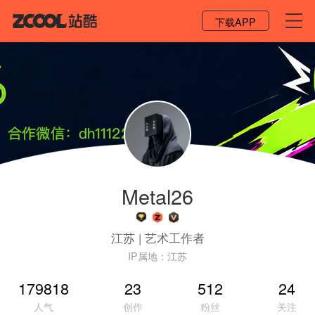
登录 / 注册
下载APP
Metal26
江苏
|
艺术工作者
IP属地：
江苏
179818
23
512
24
人气
创作
粉丝
关注