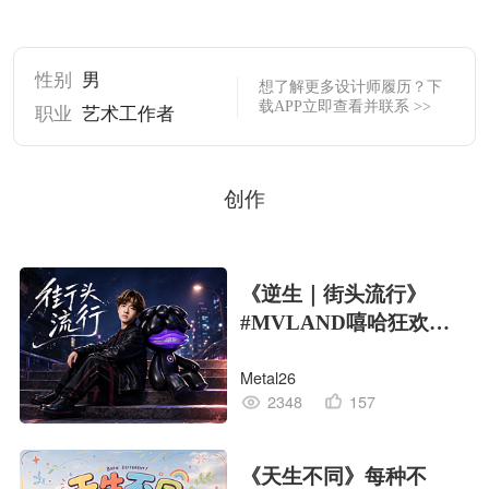
性别
男
想了解更多设计师履历？下
载APP立即查看并联系 >>
职业
艺术工作者
创作
《逆生｜街头流行》
#MVLAND嘻哈狂欢派
对
Metal26
2348
157
《天生不同》每种不