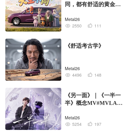
同，都有舒适的黄金标
准
Metal26
2550
111
《舒适考古学》
Metal26
4496
148
《另一面》｜《一半一
半》概念MV#MVLAND
嘻哈狂欢派对
Metal26
5254
197