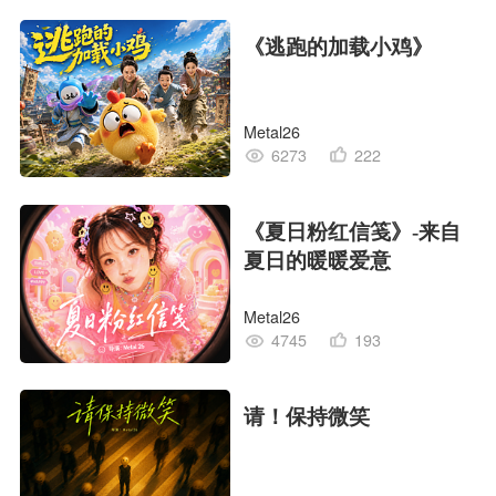
《逃跑的加载小鸡》
Metal26
6273
222
《夏日粉红信笺》-来自
夏日的暖暖爱意
Metal26
4745
193
请！保持微笑