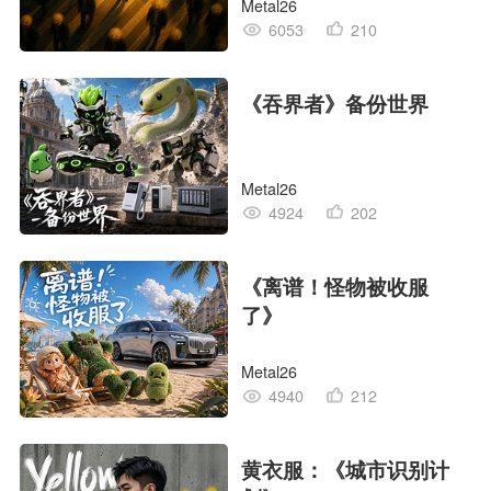
Metal26
6053
210
《吞界者》备份世界
Metal26
4924
202
《离谱！怪物被收服
了》
Metal26
4940
212
黄衣服：《城市识别计